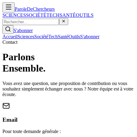
ParoleDe
Chercheurs
SCIENCES
SOCIÉTÉ
TECH
SANTÉ
OUTILS
S'abonner
Accueil
Sciences
Société
Tech
Santé
Outils
S'abonner
Contact
Parlons
Ensemble.
Vous avez une question, une proposition de contribution ou vous
souhaitez simplement échanger avec nous ? Notre équipe est à votre
écoute.
Email
Pour toute demande générale :